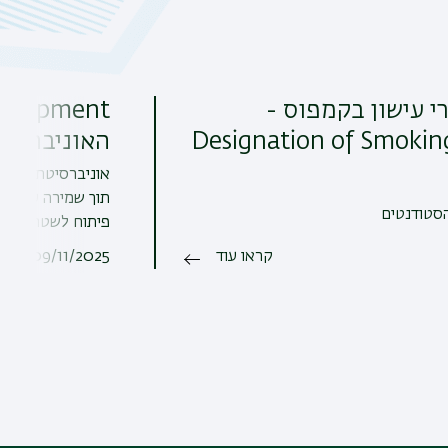
י עישון בקמפוס -
Designation of Smokin
האוניברסיט
אוניברסיטת בר-א
תוך שמירה על משא
הסטודנטים
פיתוח לשטחים פת
קראו עוד
09/11/2025